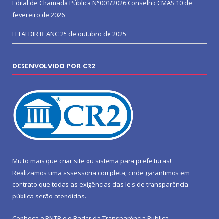
Edital de Chamada Pública N°001/2026 Conselho CMAS
10 de
fevereiro de 2026
LEI ALDIR BLANC
25 de outubro de 2025
DESENVOLVIDO POR CR2
Muito mais que
criar site
ou
sistema para prefeituras
!
Realizamos uma
assessoria
completa, onde garantimos em
contrato que todas as exigências das
leis de transparência
pública
serão atendidas.
Conheça o
PNTP
e o
Radar da Transparência Pública