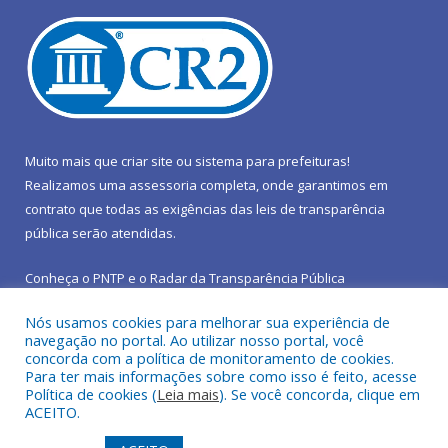
Muito mais que
criar site
ou
sistema para prefeituras
!
Realizamos uma
assessoria
completa, onde garantimos em
contrato que todas as exigências das
leis de transparência
pública
serão atendidas.
Conheça o
PNTP
e o
Radar da Transparência Pública
Nós usamos cookies para melhorar sua experiência de
navegação no portal. Ao utilizar nosso portal, você
concorda com a política de monitoramento de cookies.
Para ter mais informações sobre como isso é feito, acesse
Todos os direitos reservados a Prefeitura Municipal de São João
Política de cookies (
Leia mais
). Se você concorda, clique em
do Araguaia.
ACEITO.