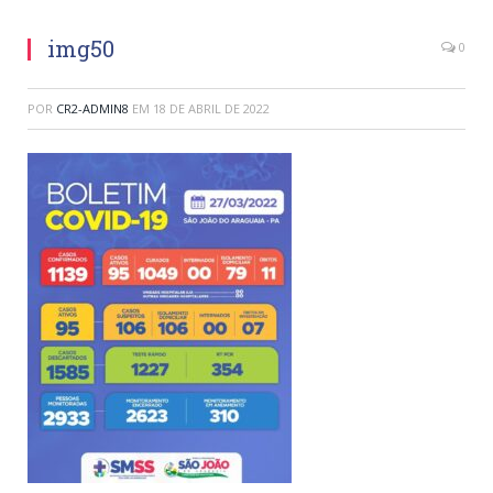
img50
0
POR
CR2-ADMIN8
EM
18 DE ABRIL DE 2022