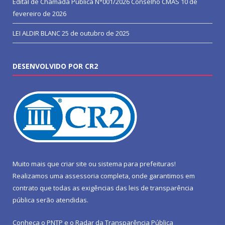
Edital de Chamada Pública N°001/2026 Conselho CMAS
10 de
fevereiro de 2026
LEI ALDIR BLANC
25 de outubro de 2025
DESENVOLVIDO POR CR2
Muito mais que
criar site
ou
sistema para prefeituras
!
Realizamos uma
assessoria
completa, onde garantimos em
contrato que todas as exigências das
leis de transparência
pública
serão atendidas.
Conheça o
PNTP
e o
Radar da Transparência Pública