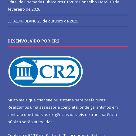
Edital de Chamada Pública N°001/2026 Conselho CMAS
10 de
fevereiro de 2026
LEI ALDIR BLANC
25 de outubro de 2025
DESENVOLVIDO POR CR2
Muito mais que
criar site
ou
sistema para prefeituras
!
Realizamos uma
assessoria
completa, onde garantimos em
contrato que todas as exigências das
leis de transparência
pública
serão atendidas.
Conheça o
PNTP
e o
Radar da Transparência Pública