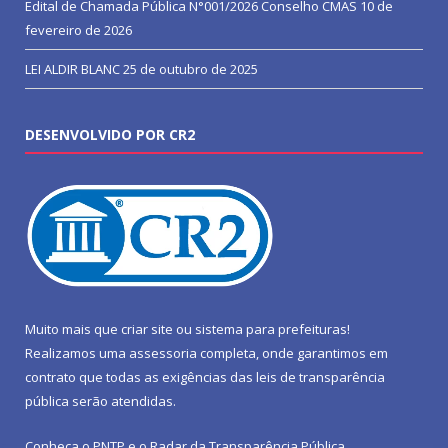
Edital de Chamada Pública N°001/2026 Conselho CMAS
10 de
fevereiro de 2026
LEI ALDIR BLANC
25 de outubro de 2025
DESENVOLVIDO POR CR2
Muito mais que
criar site
ou
sistema para prefeituras
!
Realizamos uma
assessoria
completa, onde garantimos em
contrato que todas as exigências das
leis de transparência
pública
serão atendidas.
Conheça o
PNTP
e o
Radar da Transparência Pública