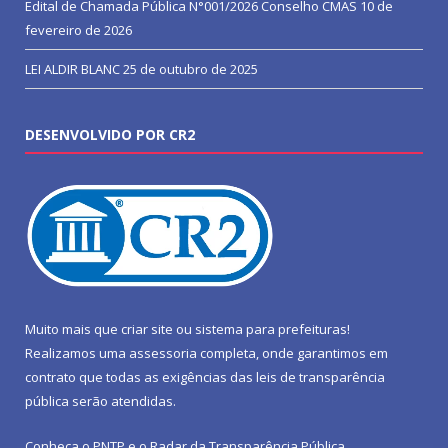
Edital de Chamada Pública N°001/2026 Conselho CMAS
10 de
fevereiro de 2026
LEI ALDIR BLANC
25 de outubro de 2025
DESENVOLVIDO POR CR2
Muito mais que
criar site
ou
sistema para prefeituras
!
Realizamos uma
assessoria
completa, onde garantimos em
contrato que todas as exigências das
leis de transparência
pública
serão atendidas.
Conheça o
PNTP
e o
Radar da Transparência Pública