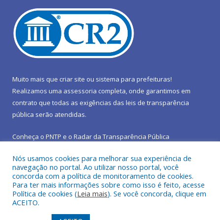
Muito mais que
criar site
ou
sistema para prefeituras
!
Realizamos uma
assessoria
completa, onde garantimos em
contrato que todas as exigências das
leis de transparência
pública
serão atendidas.
Conheça o
PNTP
e o
Radar da Transparência Pública
Nós usamos cookies para melhorar sua experiência de
navegação no portal. Ao utilizar nosso portal, você
concorda com a política de monitoramento de cookies.
Para ter mais informações sobre como isso é feito, acesse
Todos os direitos reservados a Prefeitura Municipal de São João
Política de cookies (
Leia mais
). Se você concorda, clique em
do Araguaia.
ACEITO.