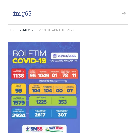
img65
0
POR
CR2-ADMIN8
EM
18 DE ABRIL DE 2022