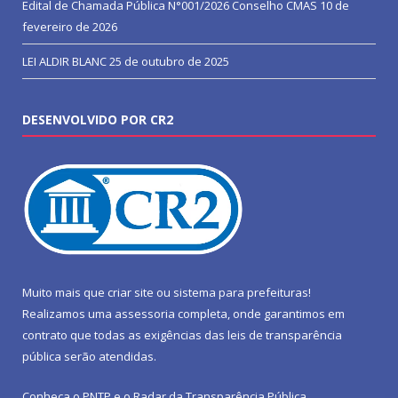
Edital de Chamada Pública N°001/2026 Conselho CMAS
10 de
fevereiro de 2026
LEI ALDIR BLANC
25 de outubro de 2025
DESENVOLVIDO POR CR2
Muito mais que
criar site
ou
sistema para prefeituras
!
Realizamos uma
assessoria
completa, onde garantimos em
contrato que todas as exigências das
leis de transparência
pública
serão atendidas.
Conheça o
PNTP
e o
Radar da Transparência Pública