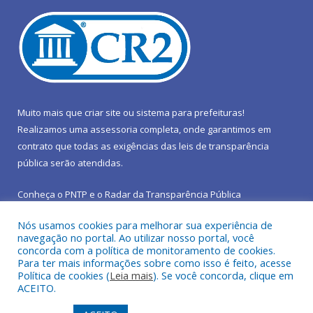
Muito mais que
criar site
ou
sistema para prefeituras
!
Realizamos uma
assessoria
completa, onde garantimos em
contrato que todas as exigências das
leis de transparência
pública
serão atendidas.
Conheça o
PNTP
e o
Radar da Transparência Pública
Nós usamos cookies para melhorar sua experiência de
navegação no portal. Ao utilizar nosso portal, você
concorda com a política de monitoramento de cookies.
Para ter mais informações sobre como isso é feito, acesse
Todos os direitos reservados a Prefeitura Municipal de São João
Política de cookies (
Leia mais
). Se você concorda, clique em
do Araguaia.
ACEITO.