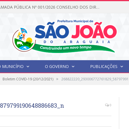
EDITAL DE CHAMADA PÚBLICA Nº 001/2026 CONSELHO DOS DIREITOS DA CRIANÇA E DO ADOLESCENTE
 MUNICÍPIO
O GOVERNO
PUBLICAÇÕES
»
Boletim COVID-19 (20/12/2021)
268822220_293006772761829_58797991
5879799190648886683_n
0