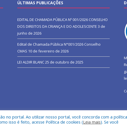
ÚLTIMAS PUBLICAÇÕES
D
EDITAL DE CHAMADA PÚBLICA Nº 001/2026 CONSELHO
DOS DIREITOS DA CRIANÇA E DO ADOLESCENTE
3 de
junho de 2026
Edital de Chamada Pública N°001/2026 Conselho
CMAS
10 de fevereiro de 2026
M
LEI ALDIR BLANC
25 de outubro de 2025
R
g
l
C
 no portal. Ao utilizar nosso portal, você concorda com a polític
l de São João do Araguaia.
Mapa do Si
 isso é feito, acesse Política de cookies (
Leia mais
). Se você