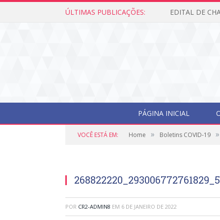
ÚLTIMAS PUBLICAÇÕES:
PÁGINA INICIAL
O
»
»
VOCÊ ESTÁ EM:
Home
Boletins COVID-19
268822220_293006772761829_
POR
CR2-ADMIN8
EM
6 DE JANEIRO DE 2022