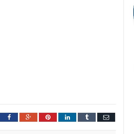
tter
Facebook
Google+
Pinterest
LinkedIn
Tumblr
Email