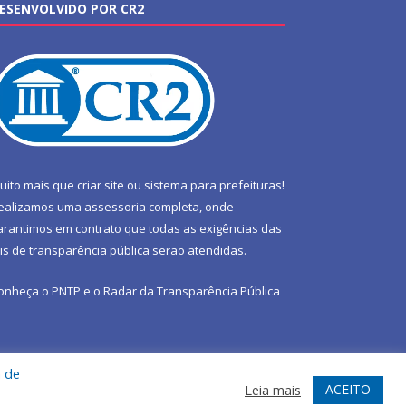
ESENVOLVIDO POR CR2
uito mais que
criar site
ou
sistema para prefeituras
!
ealizamos uma
assessoria
completa, onde
arantimos em contrato que todas as exigências das
eis de transparência pública
serão atendidas.
onheça o
PNTP
e o
Radar da Transparência Pública
a de
te
Acessar Área Administrativa
Acessar Webmail
ACEITO
Leia mais