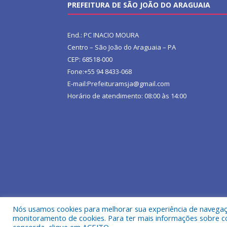
PREFEITURA DE SÃO JOÃO DO ARAGUAIA
End.: PC INACIO MOURA
Centro – São João do Araguaia – PA
CEP: 68518-000
Fone:+55 94 8433-068
E-mail:Prefeituramsja@gmail.com
Horário de atendimento: 08:00 às 14:00
Nós usamos cookies para melhorar sua experiência de navegação
Todos os direitos reservados a Prefeitura Municipa
monitoramento de cookies. Para ter mais informações sobre como