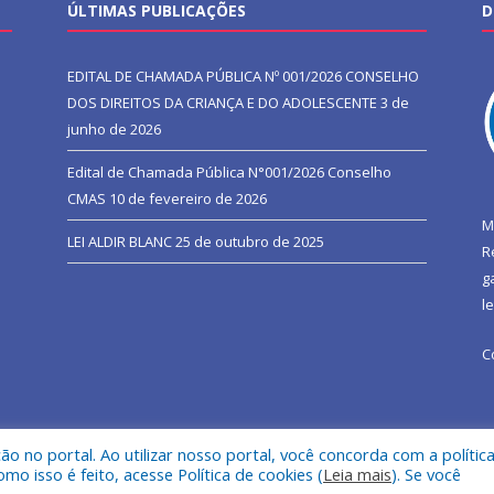
ÚLTIMAS PUBLICAÇÕES
D
EDITAL DE CHAMADA PÚBLICA Nº 001/2026 CONSELHO
DOS DIREITOS DA CRIANÇA E DO ADOLESCENTE
3 de
junho de 2026
Edital de Chamada Pública N°001/2026 Conselho
CMAS
10 de fevereiro de 2026
M
LEI ALDIR BLANC
25 de outubro de 2025
R
g
l
C
 no portal. Ao utilizar nosso portal, você concorda com a polític
l de São João do Araguaia.
Mapa do Si
 isso é feito, acesse Política de cookies (
Leia mais
). Se você