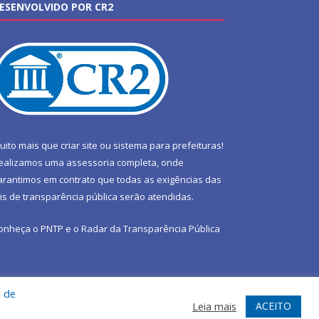
ESENVOLVIDO POR CR2
uito mais que
criar site
ou
sistema para prefeituras
!
ealizamos uma
assessoria
completa, onde
arantimos em contrato que todas as exigências das
eis de transparência pública
serão atendidas.
onheça o
PNTP
e o
Radar da Transparência Pública
a de
te
Acessar Área Administrativa
Acessar Webmail
ACEITO
Leia mais