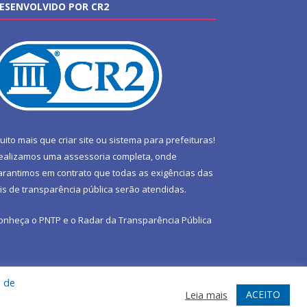
ESENVOLVIDO POR CR2
uito mais que
criar site
ou
sistema para prefeituras
!
ealizamos uma
assessoria
completa, onde
arantimos em contrato que todas as exigências das
eis de transparência pública
serão atendidas.
onheça o
PNTP
e o
Radar da Transparência Pública
a de
te
Acessar Área Administrativa
Acessar Webmail
ACEITO
Leia mais