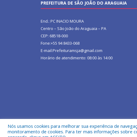
PREFEITURA DE SÃO JOÃO DO ARAGUAIA
End.: PC INACIO MOURA
Centro – São João do Araguaia – PA
CEP: 68518-000
Fone:+55 94 8433-068
E-mail:Prefeituramsja@gmail.com
Horário de atendimento: 08:00 às 14:00
Nós usamos cookies para melhorar sua experiência de navegação
Todos os direitos reservados a Prefeitura Municipa
monitoramento de cookies. Para ter mais informações sobre como