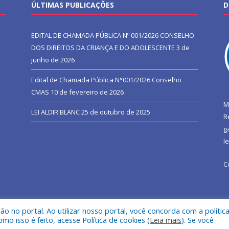
ÚLTIMAS PUBLICAÇÕES
D
EDITAL DE CHAMADA PÚBLICA Nº 001/2026 CONSELHO
DOS DIREITOS DA CRIANÇA E DO ADOLESCENTE
3 de
junho de 2026
Edital de Chamada Pública N°001/2026 Conselho
CMAS
10 de fevereiro de 2026
M
LEI ALDIR BLANC
25 de outubro de 2025
R
g
l
C
 no portal. Ao utilizar nosso portal, você concorda com a polític
l de São João do Araguaia.
Mapa do Si
 isso é feito, acesse Política de cookies (
Leia mais
). Se você