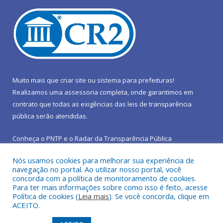
Muito mais que
criar site
ou
sistema para prefeituras
!
Realizamos uma
assessoria
completa, onde garantimos em
contrato que todas as exigências das
leis de transparência
pública
serão atendidas.
Conheça o
PNTP
e o
Radar da Transparência Pública
Nós usamos cookies para melhorar sua experiência de
navegação no portal. Ao utilizar nosso portal, você
concorda com a política de monitoramento de cookies.
Para ter mais informações sobre como isso é feito, acesse
Todos os direitos reservados a Prefeitura Municipal de São João
Política de cookies (
Leia mais
). Se você concorda, clique em
do Araguaia.
ACEITO.