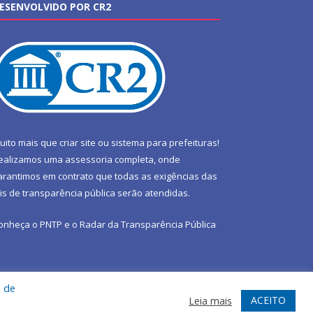
ESENVOLVIDO POR CR2
uito mais que
criar site
ou
sistema para prefeituras
!
ealizamos uma
assessoria
completa, onde
arantimos em contrato que todas as exigências das
eis de transparência pública
serão atendidas.
onheça o
PNTP
e o
Radar da Transparência Pública
a de
te
Acessar Área Administrativa
Acessar Webmail
ACEITO
Leia mais