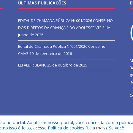
ÚLTIMAS PUBLICAÇÕES
D
EDITAL DE CHAMADA PÚBLICA Nº 001/2026 CONSELHO
DOS DIREITOS DA CRIANÇA E DO ADOLESCENTE
3 de
junho de 2026
Edital de Chamada Pública N°001/2026 Conselho
CMAS
10 de fevereiro de 2026
M
LEI ALDIR BLANC
25 de outubro de 2025
R
g
l
C
 no portal. Ao utilizar nosso portal, você concorda com a polític
l de São João do Araguaia.
Mapa do Si
 isso é feito, acesse Política de cookies (
Leia mais
). Se você