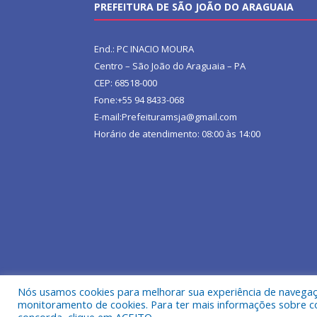
PREFEITURA DE SÃO JOÃO DO ARAGUAIA
End.: PC INACIO MOURA
Centro – São João do Araguaia – PA
CEP: 68518-000
Fone:+55 94 8433-068
E-mail:Prefeituramsja@gmail.com
Horário de atendimento: 08:00 às 14:00
Nós usamos cookies para melhorar sua experiência de navegação
Todos os direitos reservados a Prefeitura Municipa
monitoramento de cookies. Para ter mais informações sobre como