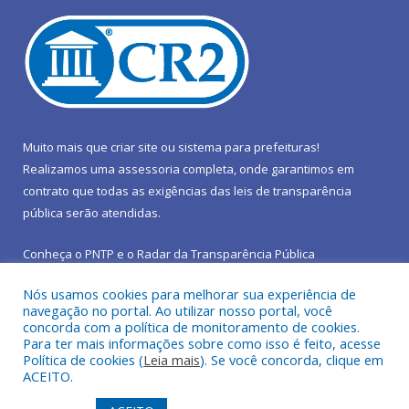
Muito mais que
criar site
ou
sistema para prefeituras
!
Realizamos uma
assessoria
completa, onde garantimos em
contrato que todas as exigências das
leis de transparência
pública
serão atendidas.
Conheça o
PNTP
e o
Radar da Transparência Pública
Nós usamos cookies para melhorar sua experiência de
navegação no portal. Ao utilizar nosso portal, você
concorda com a política de monitoramento de cookies.
Para ter mais informações sobre como isso é feito, acesse
Todos os direitos reservados a Prefeitura Municipal de São João
Política de cookies (
Leia mais
). Se você concorda, clique em
do Araguaia.
ACEITO.