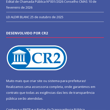
Edital de Chamada Pública N°001/2026 Conselho CMAS
10 de
fevereiro de 2026
LEI ALDIR BLANC
25 de outubro de 2025
DESENVOLVIDO POR CR2
Muito mais que
criar site
ou
sistema para prefeituras
!
Realizamos uma
assessoria
completa, onde garantimos em
contrato que todas as exigências das
leis de transparência
pública
serão atendidas.
Conheça o
PNTP
e o
Radar da Transparência Pública