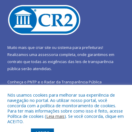
Muito mais que
criar site
ou
sistema para prefeituras
!
Realizamos uma
assessoria
completa, onde garantimos em
contrato que todas as exigências das
leis de transparência
pública
serão atendidas.
Conheça o
PNTP
e o
Radar da Transparência Pública
Nós usamos cookies para melhorar sua experiência de
navegação no portal. Ao utilizar nosso portal, você
concorda com a política de monitoramento de cookies.
Para ter mais informações sobre como isso é feito, acesse
Todos os direitos reservados a Prefeitura Municipal de São João
Política de cookies (
Leia mais
). Se você concorda, clique em
do Araguaia.
ACEITO.