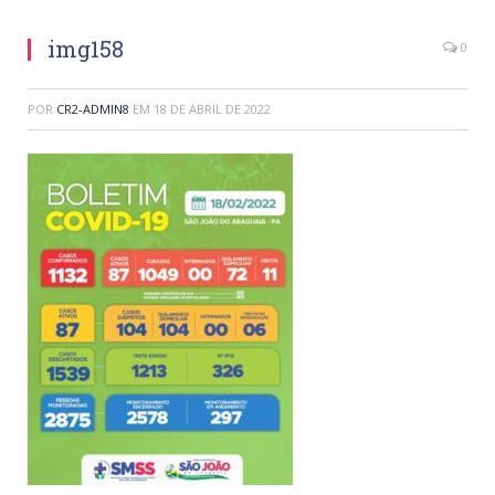
img158
0
POR
CR2-ADMIN8
EM
18 DE ABRIL DE 2022