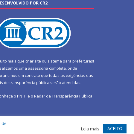
ESENVOLVIDO POR CR2
uito mais que
criar site
ou
sistema para prefeituras
!
ealizamos uma
assessoria
completa, onde
arantimos em contrato que todas as exigências das
eis de transparência pública
serão atendidas.
onheça o
PNTP
e o
Radar da Transparência Pública
a de
te
Acessar Área Administrativa
Acessar Webmail
ACEITO
Leia mais