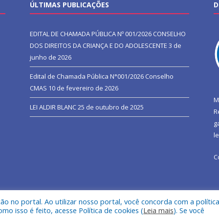
ÚLTIMAS PUBLICAÇÕES
D
EDITAL DE CHAMADA PÚBLICA Nº 001/2026 CONSELHO
DOS DIREITOS DA CRIANÇA E DO ADOLESCENTE
3 de
junho de 2026
Edital de Chamada Pública N°001/2026 Conselho
CMAS
10 de fevereiro de 2026
M
LEI ALDIR BLANC
25 de outubro de 2025
R
g
l
C
 no portal. Ao utilizar nosso portal, você concorda com a polític
l de São João do Araguaia.
Mapa do Si
 isso é feito, acesse Política de cookies (
Leia mais
). Se você