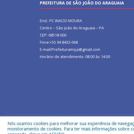
PREFEITURA DE SÃO JOÃO DO ARAGUAIA
End.: PC INACIO MOURA
Centro – São João do Araguaia – PA
CEP: 68518-000
Fone:+55 94 8433-068
E-mail:Prefeituramsja@gmail.com
Horário de atendimento: 08:00 às 14:00
Nós usamos cookies para melhorar sua experiência de navegação
Todos os direitos reservados a Prefeitura Municipa
monitoramento de cookies. Para ter mais informações sobre como