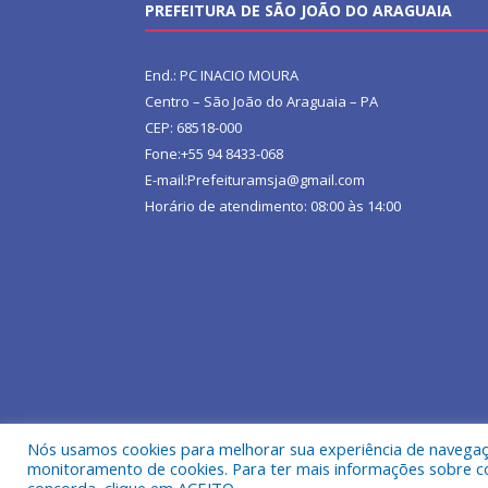
PREFEITURA DE SÃO JOÃO DO ARAGUAIA
End.: PC INACIO MOURA
Centro – São João do Araguaia – PA
CEP: 68518-000
Fone:+55 94 8433-068
E-mail:Prefeituramsja@gmail.com
Horário de atendimento: 08:00 às 14:00
Nós usamos cookies para melhorar sua experiência de navegação
Todos os direitos reservados a Prefeitura Municipa
monitoramento de cookies. Para ter mais informações sobre como