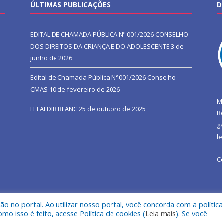
ÚLTIMAS PUBLICAÇÕES
D
EDITAL DE CHAMADA PÚBLICA Nº 001/2026 CONSELHO
DOS DIREITOS DA CRIANÇA E DO ADOLESCENTE
3 de
junho de 2026
Edital de Chamada Pública N°001/2026 Conselho
CMAS
10 de fevereiro de 2026
M
LEI ALDIR BLANC
25 de outubro de 2025
R
g
l
C
 no portal. Ao utilizar nosso portal, você concorda com a polític
l de São João do Araguaia.
Mapa do Si
 isso é feito, acesse Política de cookies (
Leia mais
). Se você