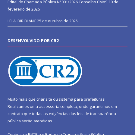
Edital de Chamada Pública N°001/2026 Conselho CMAS
10 de
fevereiro de 2026
LEI ALDIR BLANC
25 de outubro de 2025
DESENVOLVIDO POR CR2
Muito mais que
criar site
ou
sistema para prefeituras
!
Realizamos uma
assessoria
completa, onde garantimos em
contrato que todas as exigências das
leis de transparência
pública
serão atendidas.
Conheça o
PNTP
e o
Radar da Transparência Pública