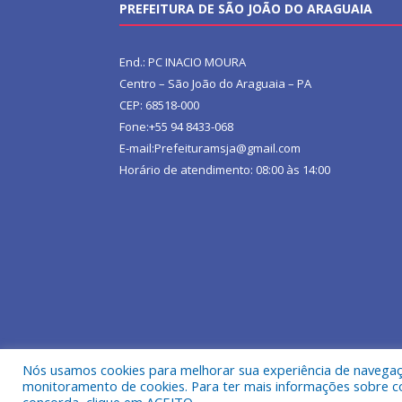
PREFEITURA DE SÃO JOÃO DO ARAGUAIA
End.: PC INACIO MOURA
Centro – São João do Araguaia – PA
CEP: 68518-000
Fone:+55 94 8433-068
E-mail:Prefeituramsja@gmail.com
Horário de atendimento: 08:00 às 14:00
Nós usamos cookies para melhorar sua experiência de navegação
Todos os direitos reservados a Prefeitura Municipa
monitoramento de cookies. Para ter mais informações sobre como