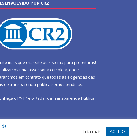
ESENVOLVIDO POR CR2
uito mais que
criar site
ou
sistema para prefeituras
!
ealizamos uma
assessoria
completa, onde
arantimos em contrato que todas as exigências das
eis de transparência pública
serão atendidas.
onheça o
PNTP
e o
Radar da Transparência Pública
a de
te
Acessar Área Administrativa
Acessar Webmail
ACEITO
Leia mais