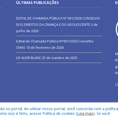
ÚLTIMAS PUBLICAÇÕES
D
EDITAL DE CHAMADA PÚBLICA Nº 001/2026 CONSELHO
DOS DIREITOS DA CRIANÇA E DO ADOLESCENTE
3 de
junho de 2026
Edital de Chamada Pública N°001/2026 Conselho
CMAS
10 de fevereiro de 2026
M
LEI ALDIR BLANC
25 de outubro de 2025
R
g
l
C
 no portal. Ao utilizar nosso portal, você concorda com a polític
l de São João do Araguaia.
Mapa do Si
 isso é feito, acesse Política de cookies (
Leia mais
). Se você