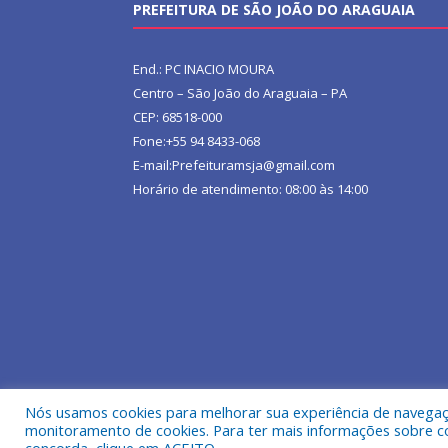
PREFEITURA DE SÃO JOÃO DO ARAGUAIA
End.: PC INACIO MOURA
Centro – São João do Araguaia – PA
CEP: 68518-000
Fone:+55 94 8433-068
E-mail:Prefeituramsja@gmail.com
Horário de atendimento: 08:00 às 14:00
Nós usamos cookies para melhorar sua experiência de navegação
Todos os direitos reservados a Prefeitura Municipa
monitoramento de cookies. Para ter mais informações sobre como