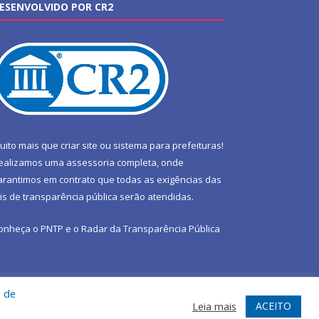
ESENVOLVIDO POR CR2
uito mais que
criar site
ou
sistema para prefeituras
!
ealizamos uma
assessoria
completa, onde
arantimos em contrato que todas as exigências das
eis de transparência pública
serão atendidas.
onheça o
PNTP
e o
Radar da Transparência Pública
a de
te
Acessar Área Administrativa
Acessar Webmail
ACEITO
Leia mais