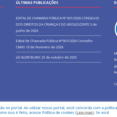
ÚLTIMAS PUBLICAÇÕES
D
EDITAL DE CHAMADA PÚBLICA Nº 001/2026 CONSELHO
DOS DIREITOS DA CRIANÇA E DO ADOLESCENTE
3 de
junho de 2026
Edital de Chamada Pública N°001/2026 Conselho
CMAS
10 de fevereiro de 2026
M
LEI ALDIR BLANC
25 de outubro de 2025
R
g
l
C
 no portal. Ao utilizar nosso portal, você concorda com a polític
l de São João do Araguaia.
Mapa do Si
 isso é feito, acesse Política de cookies (
Leia mais
). Se você