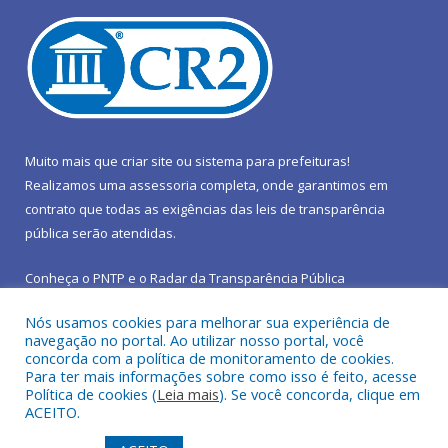
Muito mais que
criar site
ou
sistema para prefeituras
!
Realizamos uma
assessoria
completa, onde garantimos em
contrato que todas as exigências das
leis de transparência
pública
serão atendidas.
Conheça o
PNTP
e o
Radar da Transparência Pública
Nós usamos cookies para melhorar sua experiência de
navegação no portal. Ao utilizar nosso portal, você
concorda com a política de monitoramento de cookies.
Para ter mais informações sobre como isso é feito, acesse
Todos os direitos reservados a Prefeitura Municipal de São João
Política de cookies (
Leia mais
). Se você concorda, clique em
do Araguaia.
ACEITO.