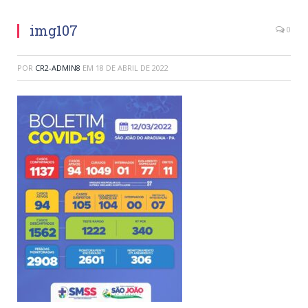
img107
0
POR
CR2-ADMIN8
EM
18 DE ABRIL DE 2022