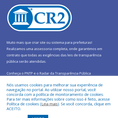
Muito mais que
criar site
ou
sistema para prefeituras
!
Realizamos uma
assessoria
completa, onde garantimos em
contrato que todas as exigências das
leis de transparência
pública
serão atendidas.
Conheça o
PNTP
e o
Radar da Transparência Pública
Nós usamos cookies para melhorar sua experiência de
navegação no portal. Ao utilizar nosso portal, você
concorda com a política de monitoramento de cookies.
Para ter mais informações sobre como isso é feito, acesse
Todos os direitos reservados a Prefeitura Municipal de São João
Política de cookies (
Leia mais
). Se você concorda, clique em
do Araguaia.
ACEITO.