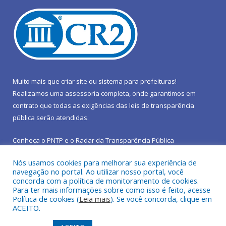
Muito mais que
criar site
ou
sistema para prefeituras
!
Realizamos uma
assessoria
completa, onde garantimos em
contrato que todas as exigências das
leis de transparência
pública
serão atendidas.
Conheça o
PNTP
e o
Radar da Transparência Pública
Nós usamos cookies para melhorar sua experiência de
navegação no portal. Ao utilizar nosso portal, você
concorda com a política de monitoramento de cookies.
Para ter mais informações sobre como isso é feito, acesse
Todos os direitos reservados a Prefeitura Municipal de São João
Política de cookies (
Leia mais
). Se você concorda, clique em
do Araguaia.
ACEITO.