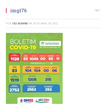
img176
0
POR
CR2-ADMIN8
EM
18 DE ABRIL DE 2022