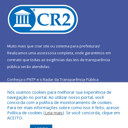
Muito mais que
criar site
ou
sistema para prefeituras
!
Realizamos uma
assessoria
completa, onde garantimos em
contrato que todas as exigências das
leis de transparência
pública
serão atendidas.
Conheça o
PNTP
e o
Radar da Transparência Pública
Nós usamos cookies para melhorar sua experiência de
navegação no portal. Ao utilizar nosso portal, você
concorda com a política de monitoramento de cookies.
Para ter mais informações sobre como isso é feito, acesse
Todos os direitos reservados a Prefeitura Municipal de São João
Política de cookies (
Leia mais
). Se você concorda, clique em
do Araguaia.
ACEITO.