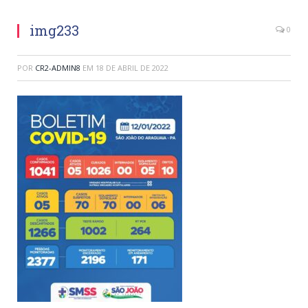
img233
0
POR
CR2-ADMIN8
EM
18 DE ABRIL DE 2022