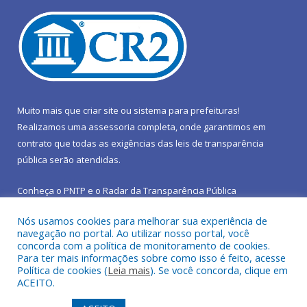
Muito mais que
criar site
ou
sistema para prefeituras
!
Realizamos uma
assessoria
completa, onde garantimos em
contrato que todas as exigências das
leis de transparência
pública
serão atendidas.
Conheça o
PNTP
e o
Radar da Transparência Pública
Nós usamos cookies para melhorar sua experiência de
navegação no portal. Ao utilizar nosso portal, você
concorda com a política de monitoramento de cookies.
Para ter mais informações sobre como isso é feito, acesse
Todos os direitos reservados a Prefeitura Municipal de São João
Política de cookies (
Leia mais
). Se você concorda, clique em
do Araguaia.
ACEITO.