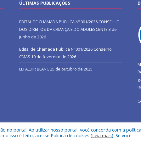
ÚLTIMAS PUBLICAÇÕES
D
EDITAL DE CHAMADA PÚBLICA Nº 001/2026 CONSELHO
DOS DIREITOS DA CRIANÇA E DO ADOLESCENTE
3 de
junho de 2026
Edital de Chamada Pública N°001/2026 Conselho
CMAS
10 de fevereiro de 2026
M
LEI ALDIR BLANC
25 de outubro de 2025
R
g
l
C
 no portal. Ao utilizar nosso portal, você concorda com a polític
l de São João do Araguaia.
Mapa do Si
 isso é feito, acesse Política de cookies (
Leia mais
). Se você