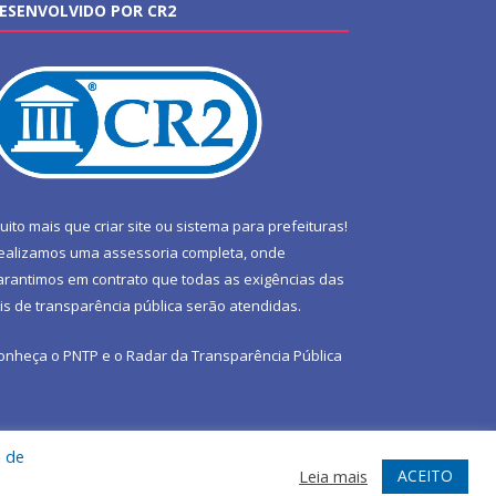
ESENVOLVIDO POR CR2
uito mais que
criar site
ou
sistema para prefeituras
!
ealizamos uma
assessoria
completa, onde
arantimos em contrato que todas as exigências das
eis de transparência pública
serão atendidas.
onheça o
PNTP
e o
Radar da Transparência Pública
a de
te
Acessar Área Administrativa
Acessar Webmail
ACEITO
Leia mais