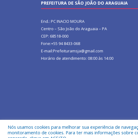
PREFEITURA DE SÃO JOÃO DO ARAGUAIA
End.: PC INACIO MOURA
Centro – São João do Araguaia – PA
CEP: 68518-000
Fone:+55 94 8433-068
E-mail:Prefeituramsja@gmail.com
Horário de atendimento: 08:00 às 14:00
Nós usamos cookies para melhorar sua experiência de navegação
Todos os direitos reservados a Prefeitura Municipa
monitoramento de cookies. Para ter mais informações sobre como