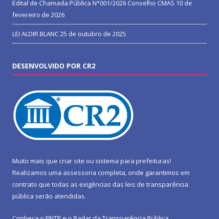
Edital de Chamada Pública N°001/2026 Conselho CMAS
10 de
fevereiro de 2026
LEI ALDIR BLANC
25 de outubro de 2025
DESENVOLVIDO POR CR2
Muito mais que
criar site
ou
sistema para prefeituras
!
Realizamos uma
assessoria
completa, onde garantimos em
contrato que todas as exigências das
leis de transparência
pública
serão atendidas.
Conheça o
PNTP
e o
Radar da Transparência Pública