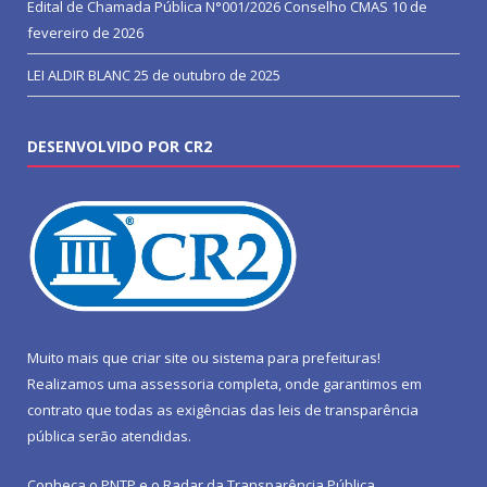
Edital de Chamada Pública N°001/2026 Conselho CMAS
10 de
fevereiro de 2026
LEI ALDIR BLANC
25 de outubro de 2025
DESENVOLVIDO POR CR2
Muito mais que
criar site
ou
sistema para prefeituras
!
Realizamos uma
assessoria
completa, onde garantimos em
contrato que todas as exigências das
leis de transparência
pública
serão atendidas.
Conheça o
PNTP
e o
Radar da Transparência Pública