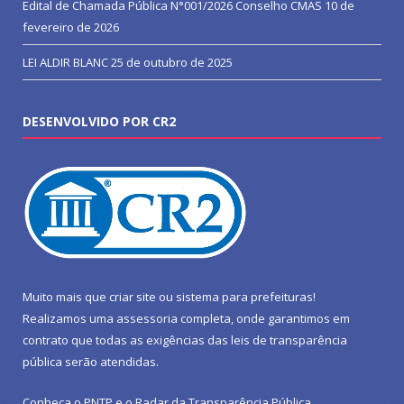
Edital de Chamada Pública N°001/2026 Conselho CMAS
10 de
fevereiro de 2026
LEI ALDIR BLANC
25 de outubro de 2025
DESENVOLVIDO POR CR2
Muito mais que
criar site
ou
sistema para prefeituras
!
Realizamos uma
assessoria
completa, onde garantimos em
contrato que todas as exigências das
leis de transparência
pública
serão atendidas.
Conheça o
PNTP
e o
Radar da Transparência Pública