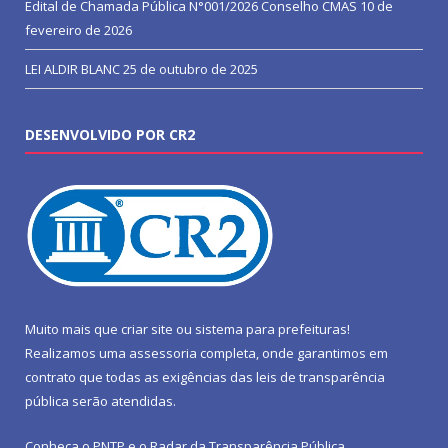
Edital de Chamada Pública N°001/2026 Conselho CMAS
10 de
fevereiro de 2026
LEI ALDIR BLANC
25 de outubro de 2025
DESENVOLVIDO POR CR2
Muito mais que
criar site
ou
sistema para prefeituras
!
Realizamos uma
assessoria
completa, onde garantimos em
contrato que todas as exigências das
leis de transparência
pública
serão atendidas.
Conheça o
PNTP
e o
Radar da Transparência Pública