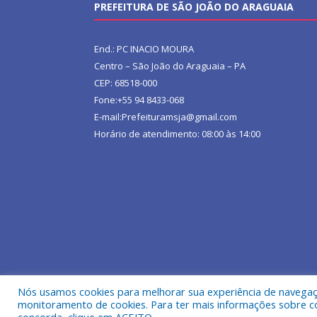
PREFEITURA DE SÃO JOÃO DO ARAGUAIA
End.: PC INACIO MOURA
Centro – São João do Araguaia – PA
CEP: 68518-000
Fone:+55 94 8433-068
E-mail:Prefeituramsja@gmail.com
Horário de atendimento: 08:00 às 14:00
Nós usamos cookies para melhorar sua experiência de navegação
Todos os direitos reservados a Prefeitura Municipa
monitoramento de cookies. Para ter mais informações sobre como