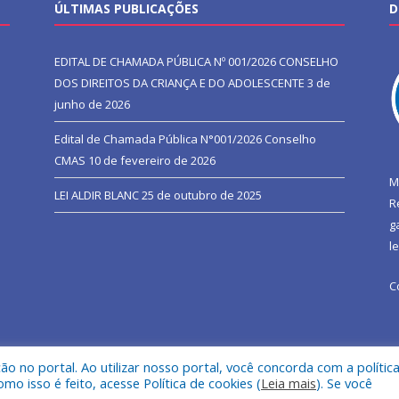
ÚLTIMAS PUBLICAÇÕES
D
EDITAL DE CHAMADA PÚBLICA Nº 001/2026 CONSELHO
DOS DIREITOS DA CRIANÇA E DO ADOLESCENTE
3 de
junho de 2026
Edital de Chamada Pública N°001/2026 Conselho
CMAS
10 de fevereiro de 2026
M
LEI ALDIR BLANC
25 de outubro de 2025
R
g
l
C
 no portal. Ao utilizar nosso portal, você concorda com a polític
l de São João do Araguaia.
Mapa do Si
 isso é feito, acesse Política de cookies (
Leia mais
). Se você