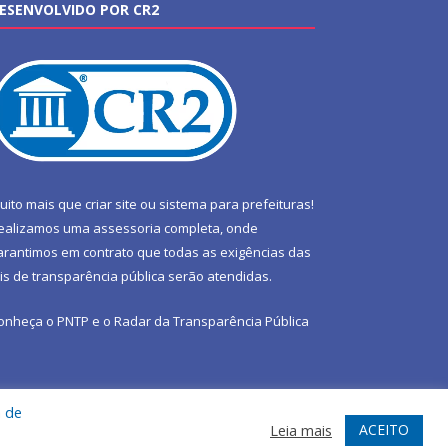
ESENVOLVIDO POR CR2
uito mais que
criar site
ou
sistema para prefeituras
!
ealizamos uma
assessoria
completa, onde
arantimos em contrato que todas as exigências das
eis de transparência pública
serão atendidas.
onheça o
PNTP
e o
Radar da Transparência Pública
a de
te
Acessar Área Administrativa
Acessar Webmail
ACEITO
Leia mais