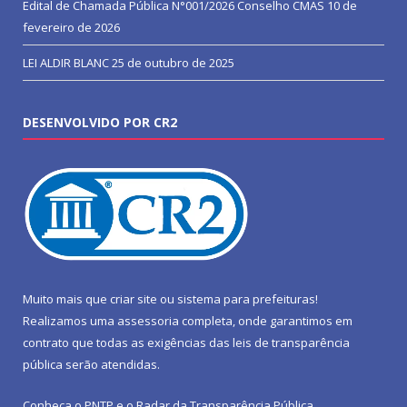
Edital de Chamada Pública N°001/2026 Conselho CMAS
10 de
fevereiro de 2026
LEI ALDIR BLANC
25 de outubro de 2025
DESENVOLVIDO POR CR2
Muito mais que
criar site
ou
sistema para prefeituras
!
Realizamos uma
assessoria
completa, onde garantimos em
contrato que todas as exigências das
leis de transparência
pública
serão atendidas.
Conheça o
PNTP
e o
Radar da Transparência Pública