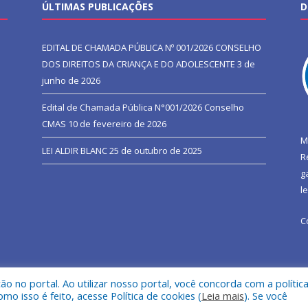
ÚLTIMAS PUBLICAÇÕES
D
EDITAL DE CHAMADA PÚBLICA Nº 001/2026 CONSELHO
DOS DIREITOS DA CRIANÇA E DO ADOLESCENTE
3 de
junho de 2026
Edital de Chamada Pública N°001/2026 Conselho
CMAS
10 de fevereiro de 2026
M
LEI ALDIR BLANC
25 de outubro de 2025
R
g
l
C
 no portal. Ao utilizar nosso portal, você concorda com a polític
l de São João do Araguaia.
Mapa do Si
 isso é feito, acesse Política de cookies (
Leia mais
). Se você