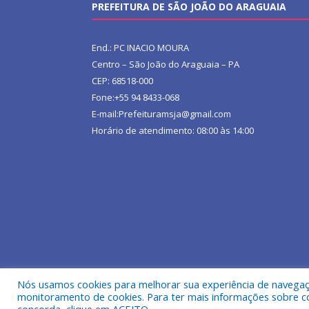
PREFEITURA DE SÃO JOÃO DO ARAGUAIA
End.: PC INACIO MOURA
Centro – São João do Araguaia – PA
CEP: 68518-000
Fone:+55 94 8433-068
E-mail:Prefeituramsja@gmail.com
Horário de atendimento: 08:00 às 14:00
Nós usamos cookies para melhorar sua experiência de navegação
Todos os direitos reservados a Prefeitura Municipa
monitoramento de cookies. Para ter mais informações sobre como