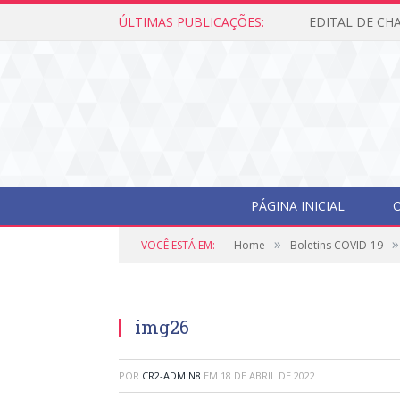
ÚLTIMAS PUBLICAÇÕES:
PÁGINA INICIAL
O
»
»
VOCÊ ESTÁ EM:
Home
Boletins COVID-19
img26
POR
CR2-ADMIN8
EM
18 DE ABRIL DE 2022