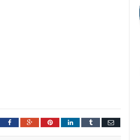
tter
Facebook
Google+
Pinterest
LinkedIn
Tumblr
Email