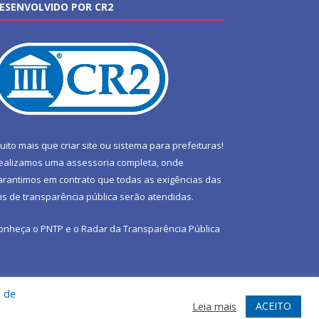
ESENVOLVIDO POR CR2
uito mais que
criar site
ou
sistema para prefeituras
!
ealizamos uma
assessoria
completa, onde
arantimos em contrato que todas as exigências das
eis de transparência pública
serão atendidas.
onheça o
PNTP
e o
Radar da Transparência Pública
a de
te
Acessar Área Administrativa
Acessar Webmail
ACEITO
Leia mais