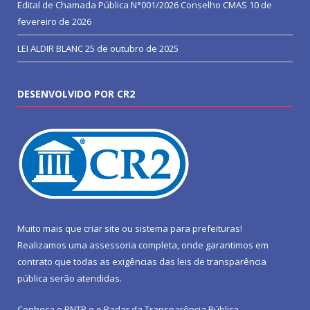
Edital de Chamada Pública N°001/2026 Conselho CMAS
10 de
fevereiro de 2026
LEI ALDIR BLANC
25 de outubro de 2025
DESENVOLVIDO POR CR2
Muito mais que
criar site
ou
sistema para prefeituras
!
Realizamos uma
assessoria
completa, onde garantimos em
contrato que todas as exigências das
leis de transparência
pública
serão atendidas.
Conheça o
PNTP
e o
Radar da Transparência Pública