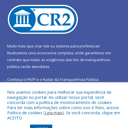
Muito mais que
criar site
ou
sistema para prefeituras
!
Realizamos uma
assessoria
completa, onde garantimos em
contrato que todas as exigências das
leis de transparência
pública
serão atendidas.
Conheça o
PNTP
e o
Radar da Transparência Pública
Nós usamos cookies para melhorar sua experiência de
navegação no portal. Ao utilizar nosso portal, você
concorda com a política de monitoramento de cookies.
Para ter mais informações sobre como isso é feito, acesse
Todos os direitos reservados a Prefeitura Municipal de São João
Política de cookies (
Leia mais
). Se você concorda, clique em
do Araguaia.
ACEITO.