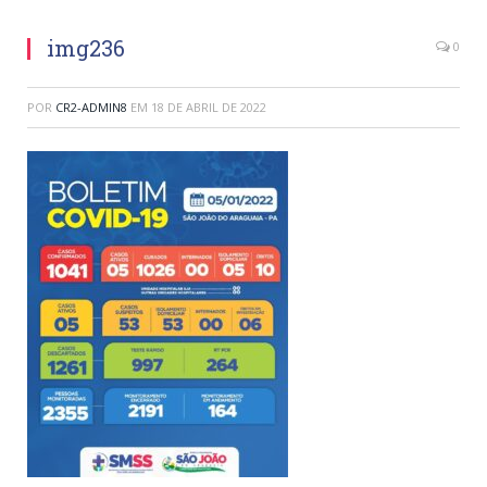
img236
0
POR
CR2-ADMIN8
EM
18 DE ABRIL DE 2022