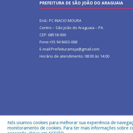
PREFEITURA DE SÃO JOÃO DO ARAGUAIA
End.: PC INACIO MOURA
Centro – São João do Araguaia – PA
CEP: 68518-000
Fone:+55 94 8433-068
E-mail:Prefeituramsja@gmail.com
Horário de atendimento: 08:00 às 14:00
Nós usamos cookies para melhorar sua experiência de navegação
Todos os direitos reservados a Prefeitura Municipa
monitoramento de cookies. Para ter mais informações sobre como