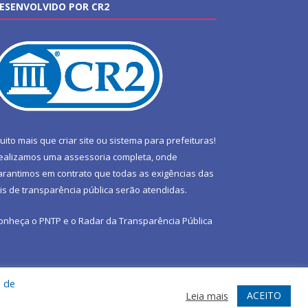
ESENVOLVIDO POR CR2
uito mais que
criar site
ou
sistema para prefeituras
!
ealizamos uma
assessoria
completa, onde
arantimos em contrato que todas as exigências das
eis de transparência pública
serão atendidas.
onheça o
PNTP
e o
Radar da Transparência Pública
a de
te
Acessar Área Administrativa
Acessar Webmail
ACEITO
Leia mais