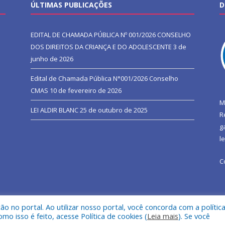
ÚLTIMAS PUBLICAÇÕES
D
EDITAL DE CHAMADA PÚBLICA Nº 001/2026 CONSELHO
DOS DIREITOS DA CRIANÇA E DO ADOLESCENTE
3 de
junho de 2026
Edital de Chamada Pública N°001/2026 Conselho
CMAS
10 de fevereiro de 2026
M
LEI ALDIR BLANC
25 de outubro de 2025
R
g
l
C
 no portal. Ao utilizar nosso portal, você concorda com a polític
l de São João do Araguaia.
Mapa do Si
 isso é feito, acesse Política de cookies (
Leia mais
). Se você