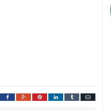
tter
Facebook
Google+
Pinterest
LinkedIn
Tumblr
Email