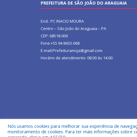
PREFEITURA DE SÃO JOÃO DO ARAGUAIA
End.: PC INACIO MOURA
Centro – São João do Araguaia – PA
CEP: 68518-000
Fone:+55 94 8433-068
E-mail:Prefeituramsja@gmail.com
Horário de atendimento: 08:00 às 14:00
Nós usamos cookies para melhorar sua experiência de navegação
Todos os direitos reservados a Prefeitura Municipa
monitoramento de cookies. Para ter mais informações sobre como