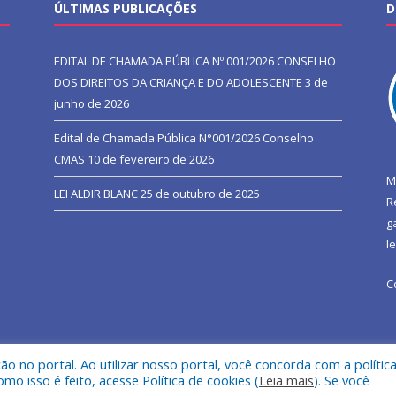
ÚLTIMAS PUBLICAÇÕES
D
EDITAL DE CHAMADA PÚBLICA Nº 001/2026 CONSELHO
DOS DIREITOS DA CRIANÇA E DO ADOLESCENTE
3 de
junho de 2026
Edital de Chamada Pública N°001/2026 Conselho
CMAS
10 de fevereiro de 2026
M
LEI ALDIR BLANC
25 de outubro de 2025
R
g
l
C
 no portal. Ao utilizar nosso portal, você concorda com a polític
l de São João do Araguaia.
Mapa do Si
 isso é feito, acesse Política de cookies (
Leia mais
). Se você