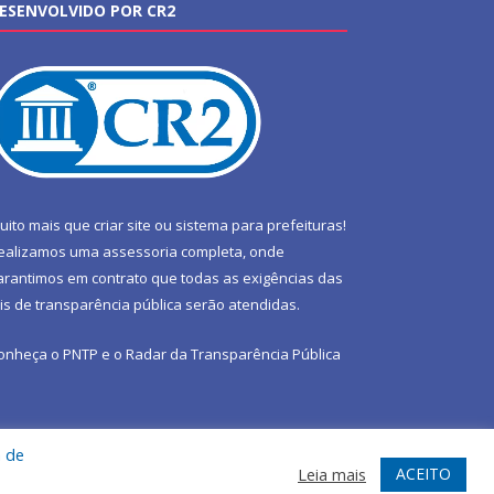
ESENVOLVIDO POR CR2
uito mais que
criar site
ou
sistema para prefeituras
!
ealizamos uma
assessoria
completa, onde
arantimos em contrato que todas as exigências das
eis de transparência pública
serão atendidas.
onheça o
PNTP
e o
Radar da Transparência Pública
a de
te
Acessar Área Administrativa
Acessar Webmail
ACEITO
Leia mais