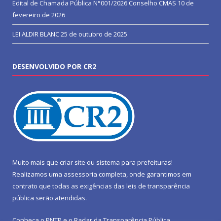
Edital de Chamada Pública N°001/2026 Conselho CMAS
10 de
fevereiro de 2026
LEI ALDIR BLANC
25 de outubro de 2025
DESENVOLVIDO POR CR2
Muito mais que
criar site
ou
sistema para prefeituras
!
Realizamos uma
assessoria
completa, onde garantimos em
contrato que todas as exigências das
leis de transparência
pública
serão atendidas.
Conheça o
PNTP
e o
Radar da Transparência Pública