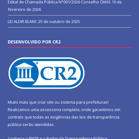
Edital de Chamada Pública N°001/2026 Conselho CMAS
10 de
fevereiro de 2026
LEI ALDIR BLANC
25 de outubro de 2025
DESENVOLVIDO POR CR2
Muito mais que
criar site
ou
sistema para prefeituras
!
Realizamos uma
assessoria
completa, onde garantimos em
contrato que todas as exigências das
leis de transparência
pública
serão atendidas.
Conheça o
PNTP
e o
Radar da Transparência Pública