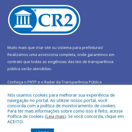
Muito mais que
criar site
ou
sistema para prefeituras
!
Realizamos uma
assessoria
completa, onde garantimos em
contrato que todas as exigências das
leis de transparência
pública
serão atendidas.
Conheça o
PNTP
e o
Radar da Transparência Pública
Nós usamos cookies para melhorar sua experiência de
navegação no portal. Ao utilizar nosso portal, você
concorda com a política de monitoramento de cookies.
Para ter mais informações sobre como isso é feito, acesse
Todos os direitos reservados a Prefeitura Municipal de São João
Política de cookies (
Leia mais
). Se você concorda, clique em
do Araguaia.
ACEITO.