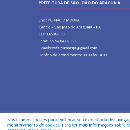
PREFEITURA DE SÃO JOÃO DO ARAGUAIA
End.: PC INACIO MOURA
Centro – São João do Araguaia – PA
CEP: 68518-000
Fone:+55 94 8433-068
E-mail:Prefeituramsja@gmail.com
Horário de atendimento: 08:00 às 14:00
Nós usamos cookies para melhorar sua experiência de navegação
Todos os direitos reservados a Prefeitura Municipa
monitoramento de cookies. Para ter mais informações sobre como