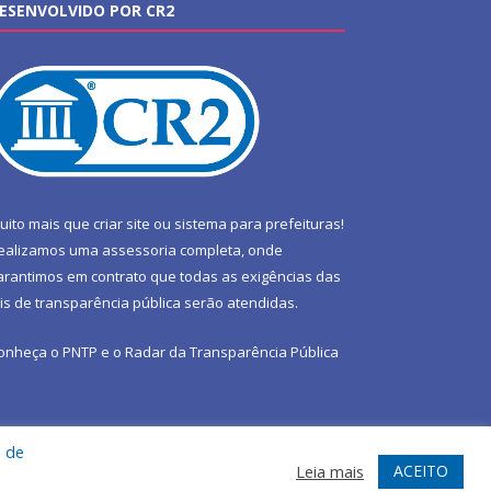
ESENVOLVIDO POR CR2
uito mais que
criar site
ou
sistema para prefeituras
!
ealizamos uma
assessoria
completa, onde
arantimos em contrato que todas as exigências das
eis de transparência pública
serão atendidas.
onheça o
PNTP
e o
Radar da Transparência Pública
a de
te
Acessar Área Administrativa
Acessar Webmail
ACEITO
Leia mais