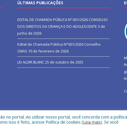
ÚLTIMAS PUBLICAÇÕES
D
EDITAL DE CHAMADA PÚBLICA Nº 001/2026 CONSELHO
DOS DIREITOS DA CRIANÇA E DO ADOLESCENTE
3 de
junho de 2026
Edital de Chamada Pública N°001/2026 Conselho
CMAS
10 de fevereiro de 2026
M
LEI ALDIR BLANC
25 de outubro de 2025
R
g
l
C
 no portal. Ao utilizar nosso portal, você concorda com a polític
l de São João do Araguaia.
Mapa do Si
 isso é feito, acesse Política de cookies (
Leia mais
). Se você