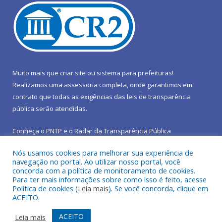
Muito mais que
criar site
ou
sistema para prefeituras
!
Realizamos uma
assessoria
completa, onde garantimos em
contrato que todas as exigências das
leis de transparência
pública
serão atendidas.
Conheça o
PNTP
e o
Radar da Transparência Pública
Nós usamos cookies para melhorar sua experiência de
navegação no portal. Ao utilizar nosso portal, você
concorda com a política de monitoramento de cookies.
Para ter mais informações sobre como isso é feito, acesse
Todos os direitos reservados a Prefeitura Municipal de São João
Política de cookies (
Leia mais
). Se você concorda, clique em
do Araguaia.
ACEITO.
Mapa do Site
Acessar Área Administrativa
ACEITO
Leia mais