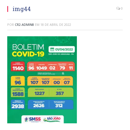
img44
0
POR
CR2-ADMIN8
EM
18 DE ABRIL DE 2022