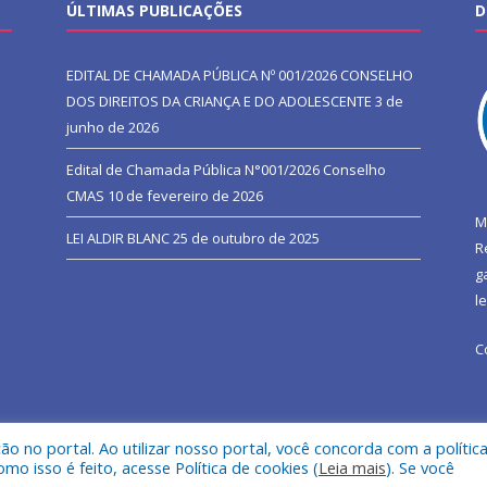
ÚLTIMAS PUBLICAÇÕES
D
EDITAL DE CHAMADA PÚBLICA Nº 001/2026 CONSELHO
DOS DIREITOS DA CRIANÇA E DO ADOLESCENTE
3 de
junho de 2026
Edital de Chamada Pública N°001/2026 Conselho
CMAS
10 de fevereiro de 2026
M
LEI ALDIR BLANC
25 de outubro de 2025
R
g
l
C
 no portal. Ao utilizar nosso portal, você concorda com a polític
l de São João do Araguaia.
Mapa do Si
 isso é feito, acesse Política de cookies (
Leia mais
). Se você