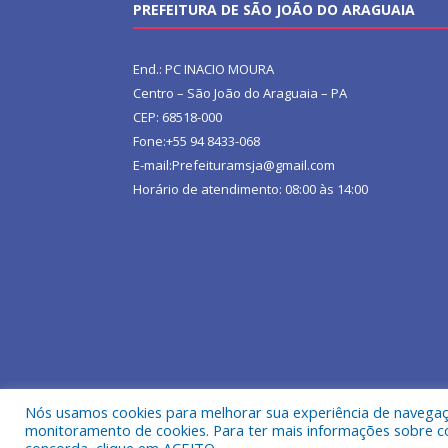
PREFEITURA DE SÃO JOÃO DO ARAGUAIA
End.: PC INACIO MOURA
Centro – São João do Araguaia – PA
CEP: 68518-000
Fone:+55 94 8433-068
E-mail:Prefeituramsja@gmail.com
Horário de atendimento: 08:00 às 14:00
Nós usamos cookies para melhorar sua experiência de navegação
Todos os direitos reservados a Prefeitura Municipa
monitoramento de cookies. Para ter mais informações sobre como