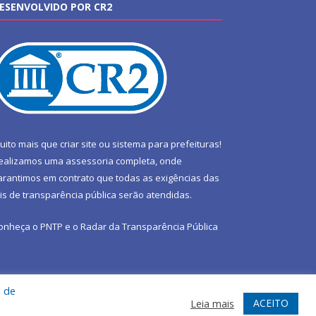
ESENVOLVIDO POR CR2
uito mais que
criar site
ou
sistema para prefeituras
!
ealizamos uma
assessoria
completa, onde
arantimos em contrato que todas as exigências das
eis de transparência pública
serão atendidas.
onheça o
PNTP
e o
Radar da Transparência Pública
a de
te
Acessar Área Administrativa
Acessar Webmail
ACEITO
Leia mais