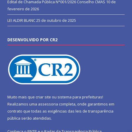
Edital de Chamada Pública N°001/2026 Conselho CMAS
10 de
fevereiro de 2026
LEI ALDIR BLANC
25 de outubro de 2025
DESENVOLVIDO POR CR2
Muito mais que
criar site
ou
sistema para prefeituras
!
Realizamos uma
assessoria
completa, onde garantimos em
contrato que todas as exigências das
leis de transparência
pública
serão atendidas.
Conheça o
PNTP
e o
Radar da Transparência Pública