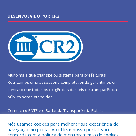
DESENVOLVIDO POR CR2
Muito mais que
criar site
ou
sistema para prefeituras
!
Realizamos uma
assessoria
completa, onde garantimos em
contrato que todas as exigências das
leis de transparência
pública
serão atendidas.
Conheça o
PNTP
e o
Radar da Transparência Pública
Nós usamos cookies para melhorar sua experiência de
navegação no portal. Ao utilizar nosso portal, você
concorda com a política de monitoramento de cookies.