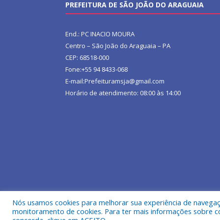
PREFEITURA DE SÃO JOÃO DO ARAGUAIA
End.: PC INACIO MOURA
Centro – São João do Araguaia – PA
CEP: 68518-000
Fone:+55 94 8433-068
E-mail:Prefeituramsja@gmail.com
Horário de atendimento: 08:00 às 14:00
Nós usamos cookies para melhorar sua experiência de navegação
Todos os direitos reservados a Prefeitura Municipa
monitoramento de cookies. Para ter mais informações sobre como