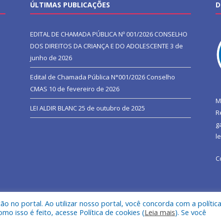
ÚLTIMAS PUBLICAÇÕES
D
EDITAL DE CHAMADA PÚBLICA Nº 001/2026 CONSELHO
DOS DIREITOS DA CRIANÇA E DO ADOLESCENTE
3 de
junho de 2026
Edital de Chamada Pública N°001/2026 Conselho
CMAS
10 de fevereiro de 2026
M
LEI ALDIR BLANC
25 de outubro de 2025
R
g
l
C
 no portal. Ao utilizar nosso portal, você concorda com a polític
l de São João do Araguaia.
Mapa do Si
 isso é feito, acesse Política de cookies (
Leia mais
). Se você