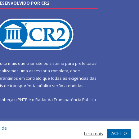
ESENVOLVIDO POR CR2
uito mais que
criar site
ou
sistema para prefeituras
!
ealizamos uma
assessoria
completa, onde
arantimos em contrato que todas as exigências das
eis de transparência pública
serão atendidas.
onheça o
PNTP
e o
Radar da Transparência Pública
a de
te
Acessar Área Administrativa
Acessar Webmail
ACEITO
Leia mais