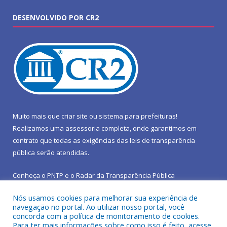
DESENVOLVIDO POR CR2
Muito mais que
criar site
ou
sistema para prefeituras
!
Realizamos uma
assessoria
completa, onde garantimos em
contrato que todas as exigências das
leis de transparência
pública
serão atendidas.
Conheça o
PNTP
e o
Radar da Transparência Pública
Nós usamos cookies para melhorar sua experiência de
navegação no portal. Ao utilizar nosso portal, você
concorda com a política de monitoramento de cookies.
Para ter mais informações sobre como isso é feito, acesse