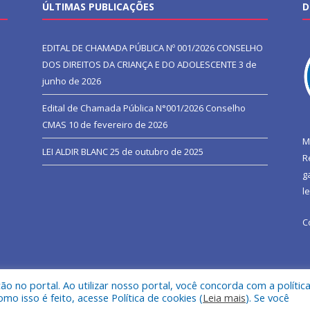
ÚLTIMAS PUBLICAÇÕES
D
EDITAL DE CHAMADA PÚBLICA Nº 001/2026 CONSELHO
DOS DIREITOS DA CRIANÇA E DO ADOLESCENTE
3 de
junho de 2026
Edital de Chamada Pública N°001/2026 Conselho
CMAS
10 de fevereiro de 2026
M
LEI ALDIR BLANC
25 de outubro de 2025
R
g
l
C
 no portal. Ao utilizar nosso portal, você concorda com a polític
l de São João do Araguaia.
Mapa do Si
 isso é feito, acesse Política de cookies (
Leia mais
). Se você