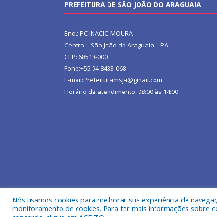
PREFEITURA DE SÃO JOÃO DO ARAGUAIA
End.: PC INACIO MOURA
Centro – São João do Araguaia – PA
CEP: 68518-000
Fone:+55 94 8433-068
E-mail:Prefeituramsja@gmail.com
Horário de atendimento: 08:00 às 14:00
Nós usamos cookies para melhorar sua experiência de navegação
Todos os direitos reservados a Prefeitura Municipa
monitoramento de cookies. Para ter mais informações sobre como