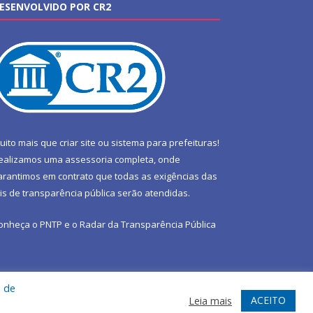
ESENVOLVIDO POR CR2
uito mais que
criar site
ou
sistema para prefeituras
!
ealizamos uma
assessoria
completa, onde
arantimos em contrato que todas as exigências das
eis de transparência pública
serão atendidas.
onheça o
PNTP
e o
Radar da Transparência Pública
a de
te
Acessar Área Administrativa
Acessar Webmail
ACEITO
Leia mais